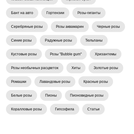
Бант на авто
Гортензии
Розы-гиганты
Серебряные розы
Розы аквамарин
Черные розы
Синие розы
Радужные розы
Тюльпаны
Кустовые розы
Розы "Bubble gum"
Хризантемы
Розы необычных расцветок
Хиты
Золотые розы
Ромашки
Лавандовые розы
Красные розы
Белые розы
Пионы
Пионовидные розы
Коралловые розы
Гипсофила
Статьи