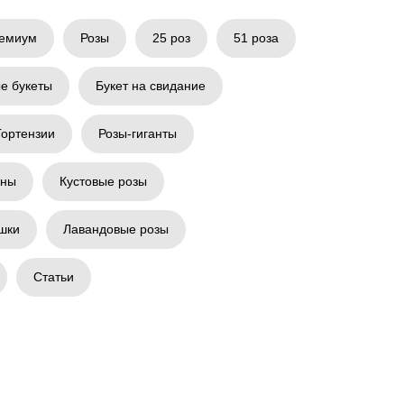
емиум
Розы
25 роз
51 роза
е букеты
Букет на свидание
Гортензии
Розы-гиганты
аны
Кустовые розы
шки
Лавандовые розы
Статьи