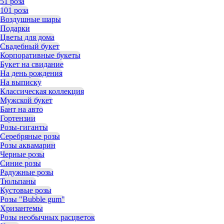
51 роза
101 роза
Воздушные шары
Подарки
Цветы для дома
Свадебный букет
Корпоративные букеты
Букет на свидание
На день рождения
На выписку
Классическая коллекция
Мужской букет
Бант на авто
Гортензии
Розы-гиганты
Серебряные розы
Розы аквамарин
Черные розы
Синие розы
Радужные розы
Тюльпаны
Кустовые розы
Розы "Bubble gum"
Хризантемы
Розы необычных расцветок