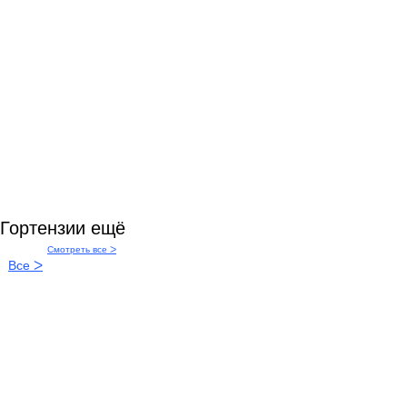
Гортензии ещё
Смотреть все
ᐳ
Все
ᐳ