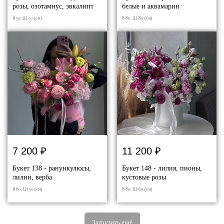
розы, озотамнус, эвкалипт
белые и аквамарин
В 50; Ш 50 (см)
В 80; Ш 80 (см)
7 200
₽
11 200
₽
Букет 138 - ранункулюсы,
Букет 148 - лилия, пионы,
лилии, верба
кустовые розы
В 60; Ш 50 (см)
В 80; Ш 60 (см)
Загрузить ещё