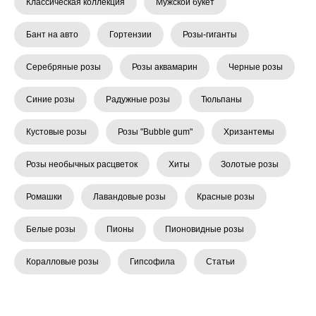
Классическая коллекция
Мужской букет
Бант на авто
Гортензии
Розы-гиганты
Серебряные розы
Розы аквамарин
Черные розы
Синие розы
Радужные розы
Тюльпаны
Кустовые розы
Розы "Bubble gum"
Хризантемы
Розы необычных расцветок
Хиты
Золотые розы
Ромашки
Лавандовые розы
Красные розы
Белые розы
Пионы
Пионовидные розы
Коралловые розы
Гипсофила
Статьи