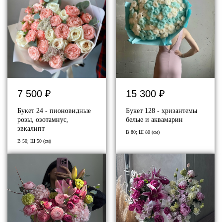
7 500
₽
15 300
₽
Букет 24 - пионовидные
Букет 128 - хризантемы
розы, озотамнус,
белые и аквамарин
эвкалипт
В 80; Ш 80 (см)
В 50; Ш 50 (см)