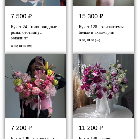
7 500
₽
15 300
₽
Букет 24 - пионовидные
Букет 128 - хризантемы
розы, озотамнус,
белые и аквамарин
эвкалипт
В 80; Ш 80 (см)
В 50; Ш 50 (см)
7 200
₽
11 200
₽
Букет 138 - ранункулюсы,
Букет 148 - лилия,