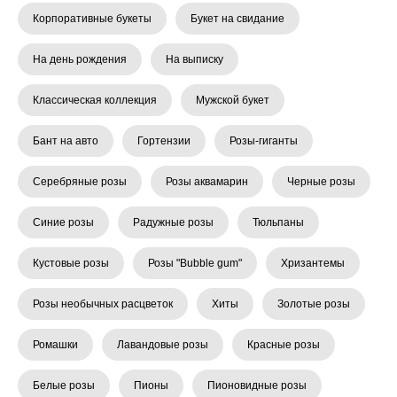
Корпоративные букеты
Букет на свидание
На день рождения
На выписку
Классическая коллекция
Мужской букет
Бант на авто
Гортензии
Розы-гиганты
Серебряные розы
Розы аквамарин
Черные розы
Синие розы
Радужные розы
Тюльпаны
Кустовые розы
Розы "Bubble gum"
Хризантемы
Розы необычных расцветок
Хиты
Золотые розы
Ромашки
Лавандовые розы
Красные розы
Белые розы
Пионы
Пионовидные розы