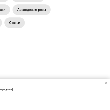
шки
Лавандовые розы
Статьи
упредить)
лютно также как на фото. Один и тот же сорт, от одной и той
 менеджер согласует замену Мы гарантируем, что цветы в