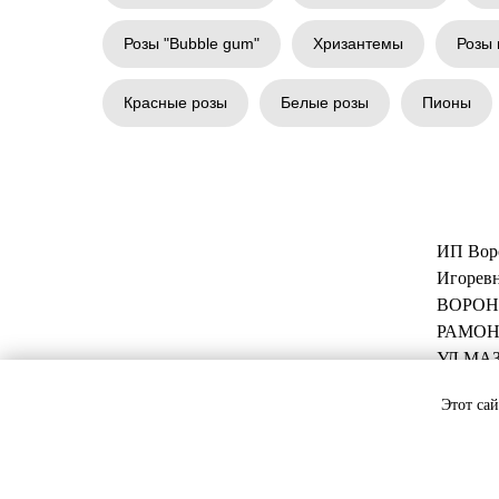
Розы "Bubble gum"
Хризантемы
Розы 
Красные розы
Белые розы
Пионы
ИП Вор
Игоревн
ВОРОН
РАМОН
УЛ МАЗ
Этот сай
*каждый цветок - уникальный. Мы не можем гарантировать, чт
же плантации может в разные дни иметь разный объем бутона,
букете будут максимально свежие и в том количестве, которо