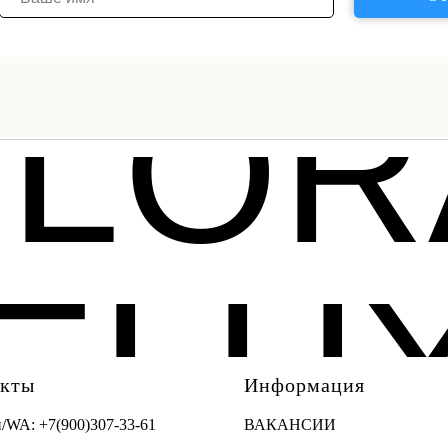
FLOR
ELU
акты
Информация
н/WA:
+7(900)307-33-61
ВАКАНСИИ