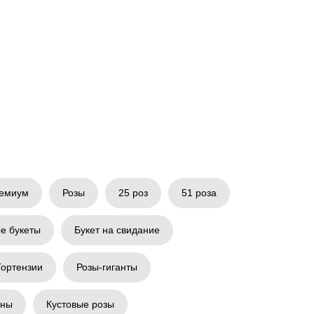
емиум
Розы
25 роз
51 роза
е букеты
Букет на свидание
Гортензии
Розы-гиганты
аны
Кустовые розы