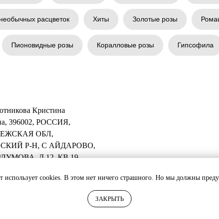
необычных расцветок
Хиты
Золотые розы
Рома
Пионовидные розы
Коралловые розы
Гипсофила
отникова Кристина
а, 396002, РОССИЯ,
ЕЖСКАЯ ОБЛ,
СКИЙ Р-Н, С АЙДАРОВО,
ЛУМОВА, Д 12, КВ 19
т использует cookies. В этом нет ничего страшного. Но мы должны пред
о абсолютно каждый цветок в букете будет выглядеть и будет расположен абсо
ЗАКРЫТЬ
 количество лепестков. В случае нехватки какого-либо компонента в букете,
е заявлено