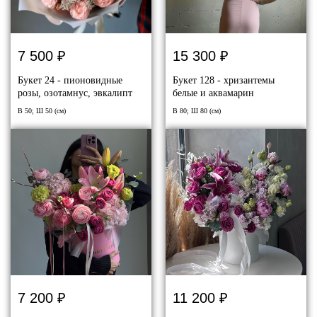
7 500
₽
15 300
₽
Букет 24 - пионовидные
Букет 128 - хризантемы
розы, озотамнус, эвкалипт
белые и аквамарин
В 50; Ш 50 (см)
В 80; Ш 80 (см)
7 200
₽
11 200
₽