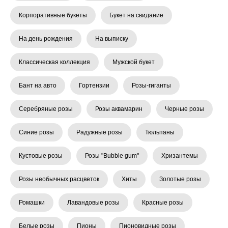
Корпоративные букеты
Букет на свидание
На день рождения
На выписку
Классическая коллекция
Мужской букет
Бант на авто
Гортензии
Розы-гиганты
Серебряные розы
Розы аквамарин
Черные розы
Синие розы
Радужные розы
Тюльпаны
Кустовые розы
Розы "Bubble gum"
Хризантемы
Розы необычных расцветок
Хиты
Золотые розы
Ромашки
Лавандовые розы
Красные розы
Белые розы
Пионы
Пионовидные розы