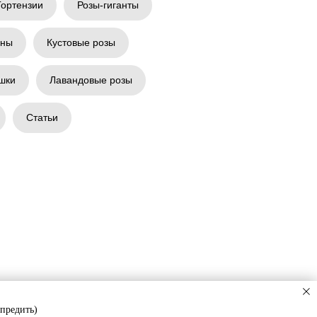
Гортензии
Розы-гиганты
аны
Кустовые розы
шки
Лавандовые розы
Статьи
упредить)