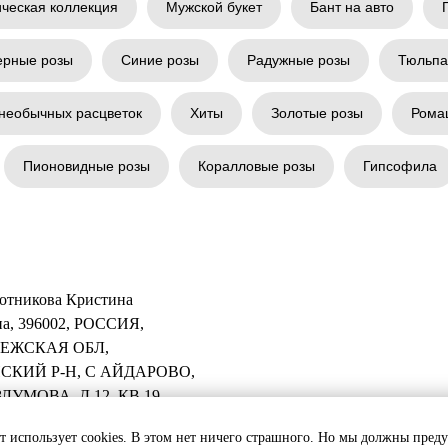
ическая коллекция
Мужской букет
Бант на авто
ерные розы
Синие розы
Радужные розы
Тюльп
необычных расцветок
Хиты
Золотые розы
Рома
Пионовидные розы
Коралловые розы
Гипсофила
отникова Кристина
а, 396002, РОССИЯ,
ЕЖСКАЯ ОБЛ,
СКИЙ Р-Н, С АЙДАРОВО,
ЛУМОВА, Д 12, КВ 19
т использует cookies. В этом нет ничего страшного. Но мы должны пред