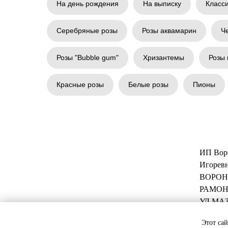
На день рождения
На выписку
Класс
Серебряные розы
Розы аквамарин
Ч
Розы "Bubble gum"
Хризантемы
Розы 
Красные розы
Белые розы
Пионы
ИП Вор
Игоревн
ВОРОН
РАМОН
УЛ МАЗ
Этот сай