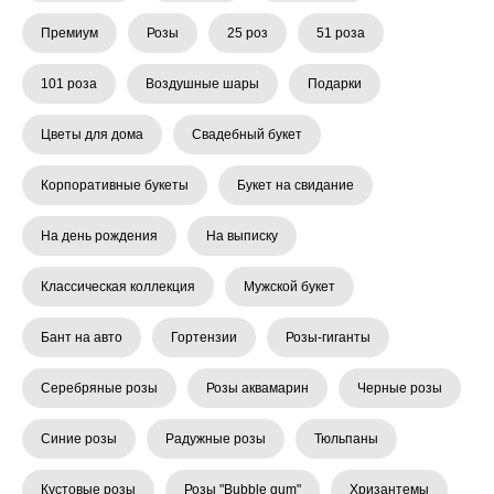
Премиум
Розы
25 роз
51 роза
101 роза
Воздушные шары
Подарки
Цветы для дома
Свадебный букет
Корпоративные букеты
Букет на свидание
На день рождения
На выписку
Классическая коллекция
Мужской букет
Бант на авто
Гортензии
Розы-гиганты
Серебряные розы
Розы аквамарин
Черные розы
Синие розы
Радужные розы
Тюльпаны
Кустовые розы
Розы "Bubble gum"
Хризантемы