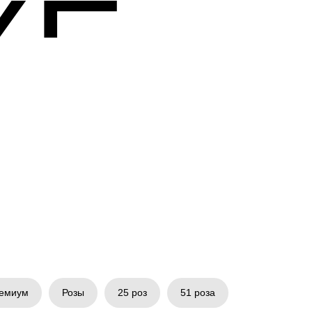
XE
емиум
Розы
25 роз
51 роза