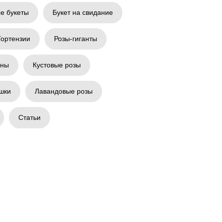
е букеты
Букет на свидание
Гортензии
Розы-гиганты
аны
Кустовые розы
шки
Лавандовые розы
Статьи