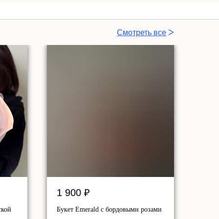
Смотреть все
ᐳ
Все
ᐳ
1 900
₽
ской
Букет Emerald с бордовыми розами