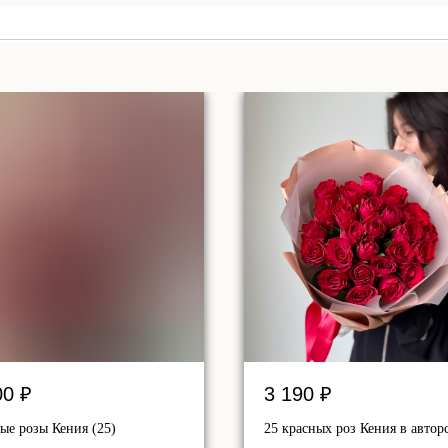
00
₽
3 190
₽
ые розы Кения (25)
25 красных роз Кения в автор