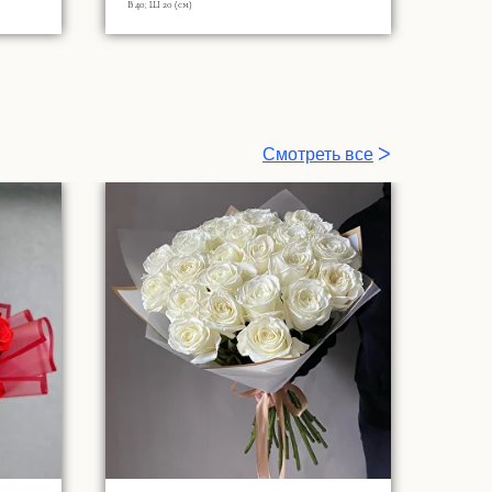
В 40; Ш 20 (см)
Смотреть все
ᐳ
Все
ᐳ