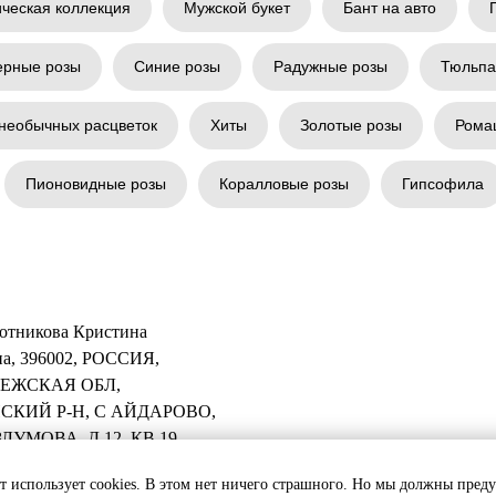
ическая коллекция
Мужской букет
Бант на авто
ерные розы
Синие розы
Радужные розы
Тюльп
необычных расцветок
Хиты
Золотые розы
Рома
Пионовидные розы
Коралловые розы
Гипсофила
отникова Кристина
а, 396002, РОССИЯ,
ЕЖСКАЯ ОБЛ,
СКИЙ Р-Н, С АЙДАРОВО,
ЛУМОВА, Д 12, КВ 19
т использует cookies. В этом нет ничего страшного. Но мы должны пред