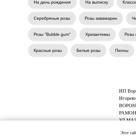
На день рождения
На выписку
Класс
Серебряные розы
Розы аквамарин
Ч
Розы "Bubble gum"
Хризантемы
Розы 
Красные розы
Белые розы
Пионы
ИП Вор
Игоревн
ВОРОН
РАМОН
УЛ МАЗ
Этот сай