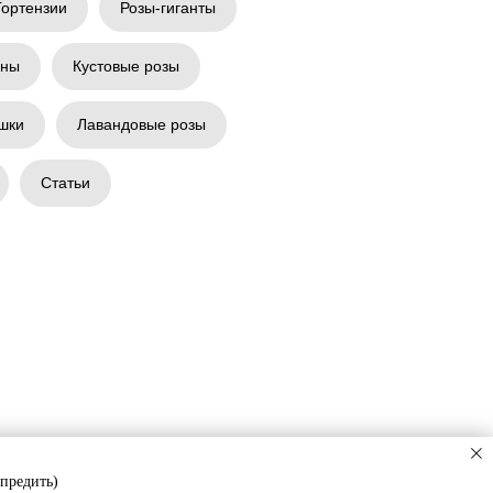
Гортензии
Розы-гиганты
аны
Кустовые розы
шки
Лавандовые розы
Статьи
упредить)