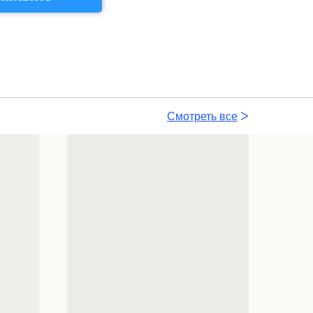
Смотреть все
ᐳ
Все
ᐳ