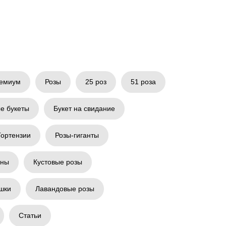
емиум
Розы
25 роз
51 роза
е букеты
Букет на свидание
Гортензии
Розы-гиганты
аны
Кустовые розы
шки
Лавандовые розы
Статьи