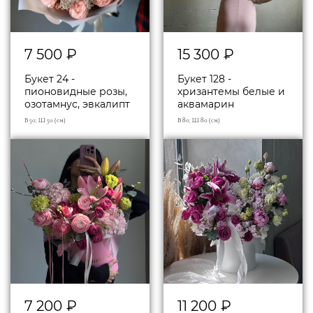
7 500
₽
15 300
₽
Букет 24 -
Букет 128 -
пионовидные розы,
хризантемы белые и
озотамнус, эвкалипт
аквамарин
В 50; Ш 50 (см)
В 80; Ш 80 (см)
7 200
₽
11 200
₽