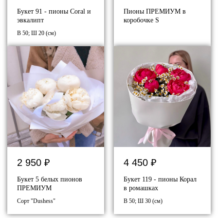
Букет 91 - пионы Coral и
Пионы ПРЕМИУМ в
эвкалипт
коробочке S
В 50; Ш 20 (см)
2 950
₽
4 450
₽
Букет 5 белых пионов
Букет 119 - пионы Корал
ПРЕМИУМ
в ромашках
Сорт "Dushess"
В 50; Ш 30 (см)