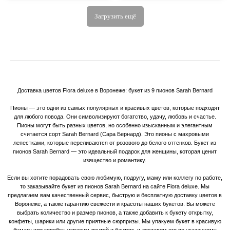
Загрузить ещё
Доставка цветов Flora deluxe в Воронеже: букет из 9 пионов Sarah Bernard
Пионы — это одни из самых популярных и красивых цветов, которые подходят
для любого повода. Они символизируют богатство, удачу, любовь и счастье.
Пионы могут быть разных цветов, но особенно изысканным и элегантным
считается сорт Sarah Bernard (Сара Бернард). Это пионы с махровыми
лепестками, которые переливаются от розового до белого оттенков. Букет из
пионов Sarah Bernard — это идеальный подарок для женщины, которая ценит
изящество и романтику.
Если вы хотите порадовать свою любимую, подругу, маму или коллегу по работе,
то заказывайте букет из пионов Sarah Bernard на сайте Flora deluxe. Мы
предлагаем вам качественный сервис, быструю и бесплатную доставку цветов в
Воронеже, а также гарантию свежести и красоты наших букетов. Вы можете
выбрать количество и размер пионов, а также добавить к букету открытку,
конфеты, шарики или другие приятные сюрпризы. Мы упакуем букет в красивую