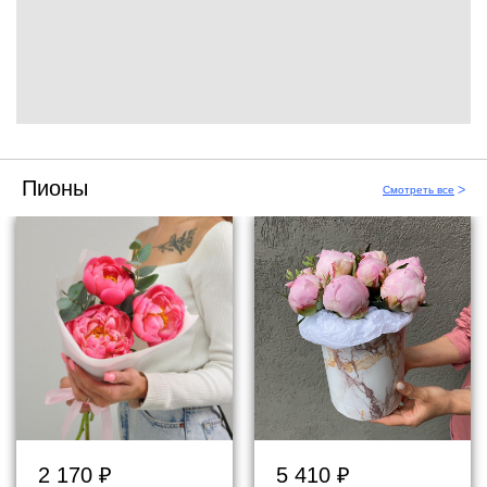
Пионы
Смотреть все
ᐳ
2 170
₽
5 410
₽